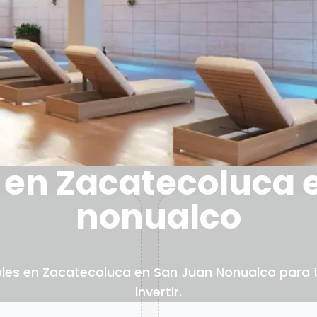
en Zacatecoluca 
nonualco
les en Zacatecoluca en San Juan Nonualco para t
invertir.