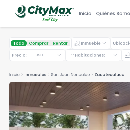
Inicio
Quiénes Somo
real_estate_agent
expand_more
Todo
Comprar
Rentar
Inmueble
Ubicaci
expand_more
bed
expand_more
bathtu
Precio:
Habitaciones
:
USD
-
...
Inicio
chevron_right
Inmuebles
chevron_right
San Juan Nonualco
chevron_right
Zacatecoluca