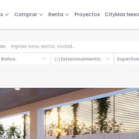
s
Comprar
Renta
Proyectos
CityMax New
on
:
b
expand_more
directions_car
expand_more
Baños
:
Estacionamiento
:
Superfici