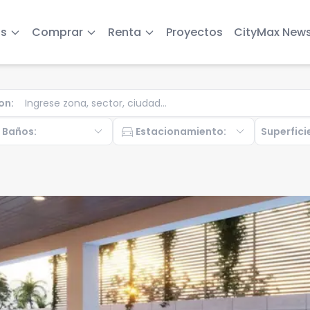
s
Comprar
Renta
Proyectos
CityMax New
on
:
b
expand_more
directions_car
expand_more
Baños
:
Estacionamiento
:
Superfici