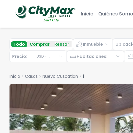
Inicio
Quiénes Somo
real_estate_agent
expand_more
Todo
Comprar
Rentar
Inmueble
Ubicaci
expand_more
bed
expand_more
bathtu
Precio:
Habitaciones
:
USD
-
...
Inicio
chevron_right
Casas
chevron_right
Nuevo Cuscatlan
chevron_right
1