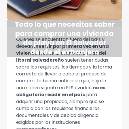
Todo lo que necesitas saber
para comprar una vivienda
Quienes se encuentran fuera del país y
de playa en El Salvador
desean
invertir por primera vez en una
desde el extranjero
vivienda frente al mar o en zonas del
litoral salvadoreño
suelen tener dudas
sobre los requisitos, los tiempos y la forma
correcta de llevar a cabo el proceso de
compra. La buena noticia es que, bajo la
normativa vigente en El Salvador,
no es
obligatorio residir en el país
para
adquirir una propiedad, siempre que se
cumpla con los requisitos financieros,
documentales y de debida diligencia
exigidos por las instituciones