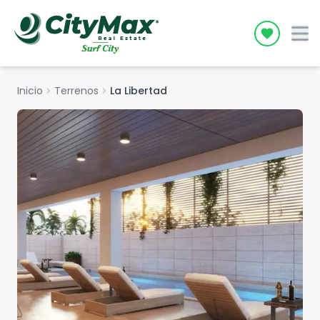
Icon desc
Inicio
chevron_right
Terrenos
chevron_right
La Libertad