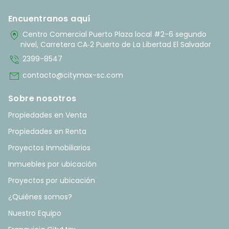
Encuentranos aquí
home_pin
Centro Comercial Puerto Plaza local #2-6 segundo
nivel, Carretera CA‑2 Puerto de La Libertad El Salvador
phone_in_talk
2399-8547
mail
contacto@citymax-sc.com
Sobre nosotros
Propiedades en Venta
Propiedades en Renta
Proyectos Inmobiliarios
Inmuebles por ubicación
Proyectos por ubicación
¿Quiénes somos?
Nuestro Equipo