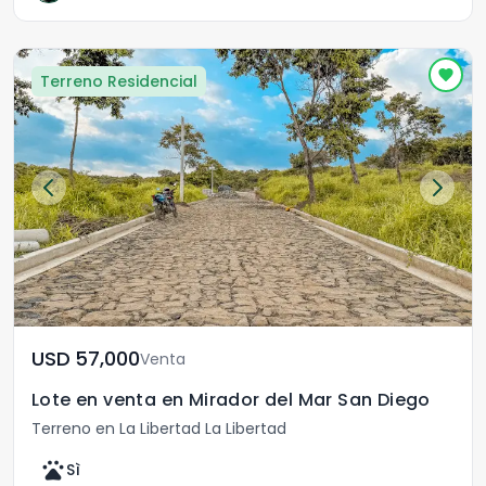
Terreno Residencial
USD	57,000
Venta
Lote en venta en Mirador del Mar San Diego
Terreno en La Libertad La Libertad
pets
Sì