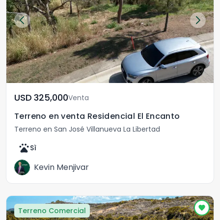
USD	325,000
Venta
Terreno en venta Residencial El Encanto
Terreno en San José Villanueva La Libertad
pets
Sì
Kevin Menjivar
Terreno Comercial