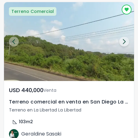
Terreno Comercial
USD	440,000
Venta
Terreno comercial en venta en San Diego La Libertad
Terreno en La Libertad La Libertad
square_foot
103
m2
Geraldine Sasaki