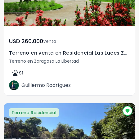
USD	260,000
Venta
Terreno en venta en Residencial Las Luces Zaragoza
Terreno en Zaragoza La Libertad
pets
Sì
Guillermo Rodríguez
Terreno Residencial