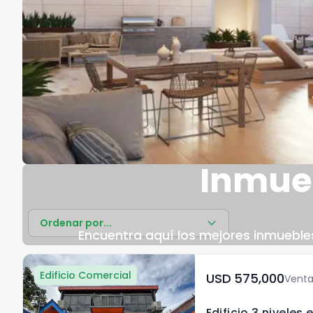
Inmueb
Ordenar por...
Encuentra aquí los mejores inmuebles 
Edificio Comercial
USD	575,000
Vent