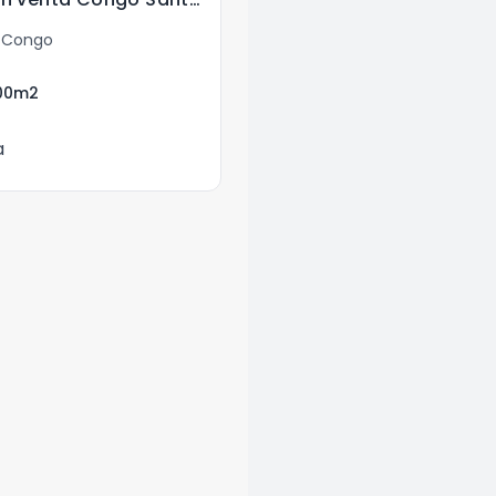
l Congo
00
m2
a