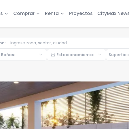
s
Comprar
Renta
Proyectos
CityMax New
on
:
b
expand_more
directions_car
expand_more
Baños
:
Estacionamiento
:
Superfici