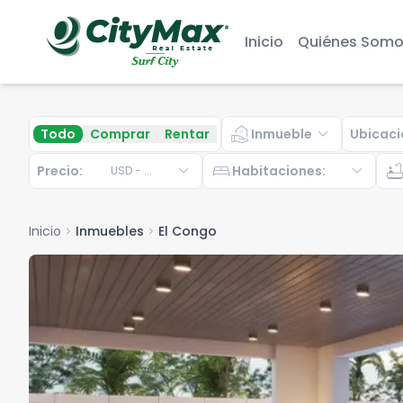
Inicio
Quiénes Somo
real_estate_agent
expand_more
Todo
Comprar
Rentar
Inmueble
Ubicaci
expand_more
bed
expand_more
bathtu
Precio:
Habitaciones
:
USD
-
...
Inicio
chevron_right
Inmuebles
chevron_right
El Congo