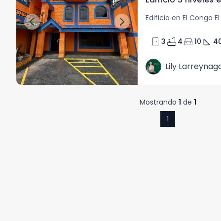
Edificio en El Congo E
door_front
bathtub
directions_car
square_foot
3
4
10
4
Lily Larreynag
Mostrando
1
de
1
1