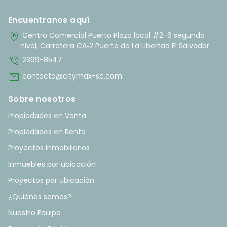
Encuentranos aquí
home_pin
Centro Comercial Puerto Plaza local #2-6 segundo
nivel, Carretera CA‑2 Puerto de La Libertad El Salvador
phone_in_talk
2399-8547
mail
contacto@citymax-sc.com
Sobre nosotros
Propiedades en Venta
Propiedades en Renta
Proyectos Inmobiliarios
Inmuebles por ubicación
Proyectos por ubicación
¿Quiénes somos?
Nuestro Equipo