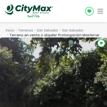
Icon desc
Inicio
chevron_right
Terrenos
chevron_right
San Salvador
chevron_right
San Salvador
chevron_right
Terreno en venta o alquiler Prolongación Masferrer