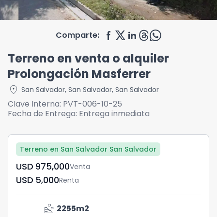
Comparte:
Terreno en venta o alquiler
Prolongación Masferrer
location_on
San Salvador
,
San Salvador
,
San Salvador
Clave Interna:
PVT-006-10-25
Fecha de Entrega:
Entrega inmediata
Terreno en San Salvador San Salvador
USD	975,000
Venta
USD	5,000
Renta
landslide
2255
m2