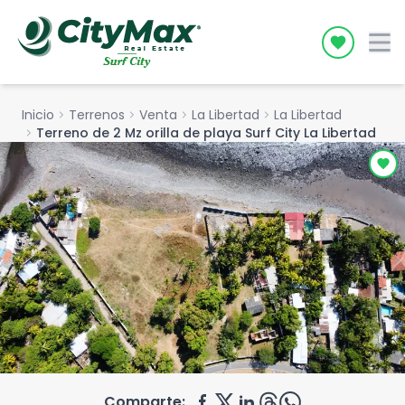
Icon desc
Inicio
chevron_right
Terrenos
chevron_right
Venta
chevron_right
La Libertad
chevron_right
La Libertad
chevron_right
Terreno de 2 Mz orilla de playa Surf City La Libertad
Comparte: