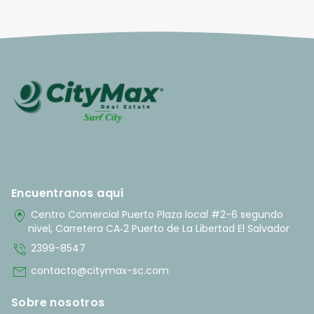
Encuentranos aquí
home_pin
Centro Comercial Puerto Plaza local #2-6 segundo
nivel, Carretera CA‑2 Puerto de La Libertad El Salvador
phone_in_talk
2399-8547
mail
contacto@citymax-sc.com
Sobre nosotros