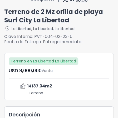
Terreno de 2 Mz orilla de playa
Surf City La Libertad
location_on
La Libertad
,
La Libertad
,
La Libertad
Clave Interna:
PVT-004-02-23-6
Fecha de Entrega:
Entrega inmediata
Terreno en La Libertad La Libertad
USD	8,000,000
Venta
landslide
14137.34
m2
Terreno
Descripción