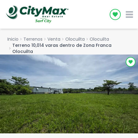
Icon desc
Inicio
chevron_right
Terrenos
chevron_right
Venta
chevron_right
Olocuilta
chevron_right
Olocuilta
Terreno 10,014 varas dentro de Zona Franca
chevron_right
Olocuilta