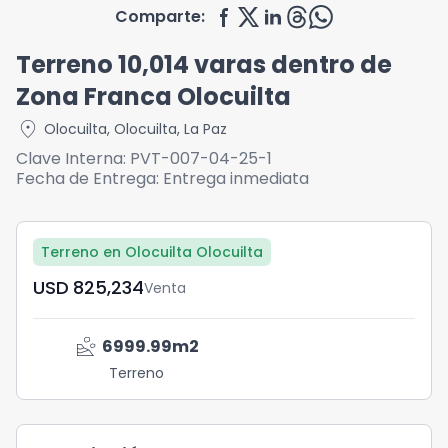
Comparte:
Terreno 10,014 varas dentro de
Zona Franca Olocuilta
location_on
Olocuilta
,
Olocuilta
,
La Paz
Clave Interna:
PVT-007-04-25-1
Fecha de Entrega:
Entrega inmediata
Terreno en Olocuilta Olocuilta
USD	825,234
Venta
landslide
6999.99
m2
Terreno