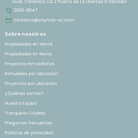
nivel, Carretera CA‑2 Puerto de La Libertad El Salvador
phone_in_talk
2399-8547
mail
contacto@citymax-sc.com
Sobre nosotros
Propiedades en Venta
Propiedades en Renta
Proyectos Inmobiliarios
Inmuebles por ubicación
Proyectos por ubicación
¿Quiénes somos?
Nuestro Equipo
Franquicia CityMax
Preguntas frecuentes
Políticas de privacidad