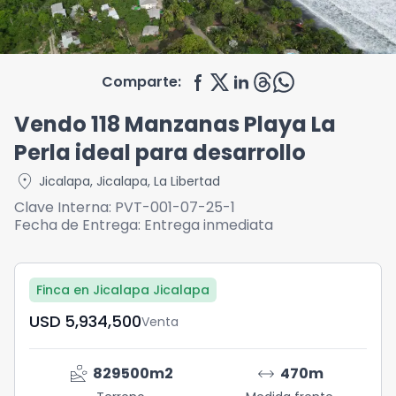
Comparte:
Vendo 118 Manzanas Playa La
Perla ideal para desarrollo
location_on
Jicalapa
,
Jicalapa
,
La Libertad
Clave Interna:
PVT-001-07-25-1
Fecha de Entrega:
Entrega inmediata
Finca en Jicalapa Jicalapa
USD	5,934,500
Venta
landslide
arrow_range
829500
m2
470
m