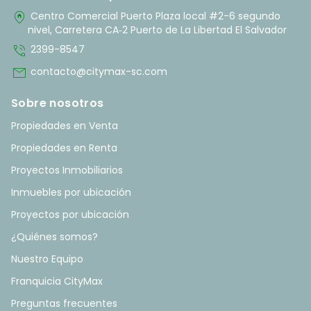
home_pin
Centro Comercial Puerto Plaza local #2-6 segundo
nivel, Carretera CA‑2 Puerto de La Libertad El Salvador
phone_in_talk
2399-8547
mail
contacto@citymax-sc.com
Sobre nosotros
Propiedades en Venta
Propiedades en Renta
Proyectos Inmobiliarios
Inmuebles por ubicación
Proyectos por ubicación
¿Quiénes somos?
Nuestro Equipo
Franquicia CityMax
Preguntas frecuentes