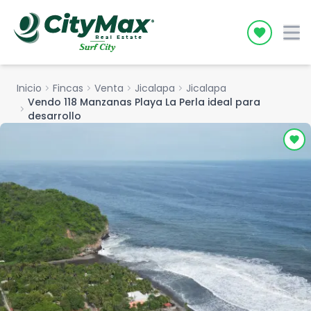
Icon desc
Inicio
chevron_right
Fincas
chevron_right
Venta
chevron_right
Jicalapa
chevron_right
Jicalapa
Vendo 118 Manzanas Playa La Perla ideal para
chevron_right
desarrollo