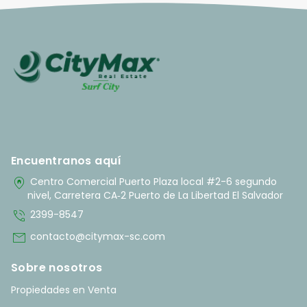
Encuentranos aquí
home_pin
Centro Comercial Puerto Plaza local #2-6 segundo
nivel, Carretera CA‑2 Puerto de La Libertad El Salvador
phone_in_talk
2399-8547
mail
contacto@citymax-sc.com
Sobre nosotros
Propiedades en Venta