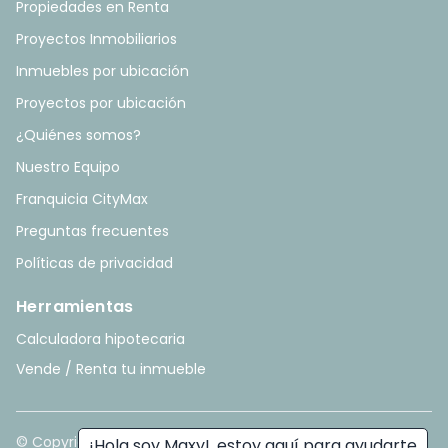
Propiedades en Renta
Proyectos Inmobiliarios
Inmuebles por ubicación
Proyectos por ubicación
¿Quiénes somos?
Nuestro Equipo
Franquicia CityMax
Preguntas frecuentes
Políticas de privacidad
Herramientas
Calculadora hipotecaria
Vende / Renta tu inmueble
© Copyright
2026
. All rights reserved. - Hecho con ❤️ por
¡Hola soy Maxy!, estoy aquí para ayudarte